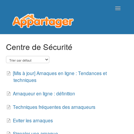
Toggle
Navigatio
Page d'accueil de l'aide
Centre de Sécurité
Nous contacter
[Mis à jour] Arnaques en ligne : Tendances et
techniques
Arnaqueur en ligne : définition
Techniques fréquentes des arnaqueurs
Eviter les arnaques
Signaler une arnaque