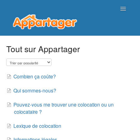
Toggle
Navigatio
Page d'accueil de l'aide
Tout sur Appartager
Nous contacter
Combien ça coûte?
Qui sommes-nous?
Pouvez-vous me trouver une colocation ou un
colocataire ?
Lexique de colocation
Informations légales