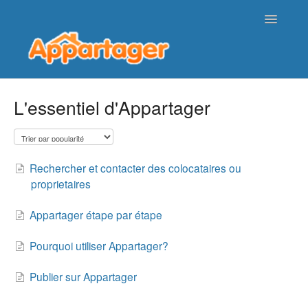
Toggle
Navigatio
Page d'accueil de l'aide
L'essentiel d'Appartager
Nous contacter
Rechercher et contacter des colocataires ou
proprietaires
Appartager étape par étape
Pourquoi utiliser Appartager?
Publier sur Appartager